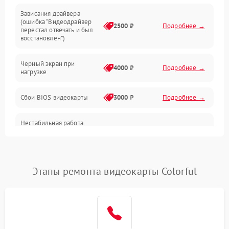
Зависания драйвера
(ошибка “Видеодрайвер
Интерфейсные и коммуникационные проблемы
2500 ₽
Подробнее →
перестал отвечать и был
восстановлен”)
Питание
Черный экран при
4000 ₽
Подробнее →
нагрузке
Электропитание
Сбои BIOS видеокарты
3000 ₽
Подробнее →
ПО
Нестабильная работа
Электронные компоненты
после обновления
2000 ₽
Подробнее →
драйверов
Интерфейсы
Этапы ремонта видеокарты Colorful
Общие поломки
Система охлаждения