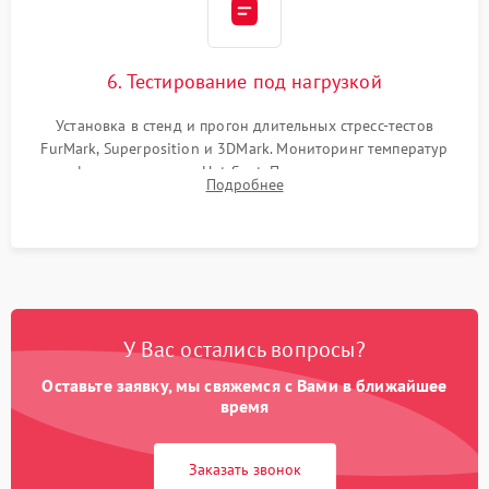
6. Тестирование под нагрузкой
Установка в стенд и прогон длительных стресс-тестов
FurMark, Superposition и 3DMark. Мониторинг температур
графического чипа и Hot Spot. Проверка на отсутствие
Подробнее
артефактов изображения, вылетов драйвера и зависаний.
У Вас остались вопросы?
Оставьте заявку, мы свяжемся с Вами в ближайшее
время
Заказать звонок