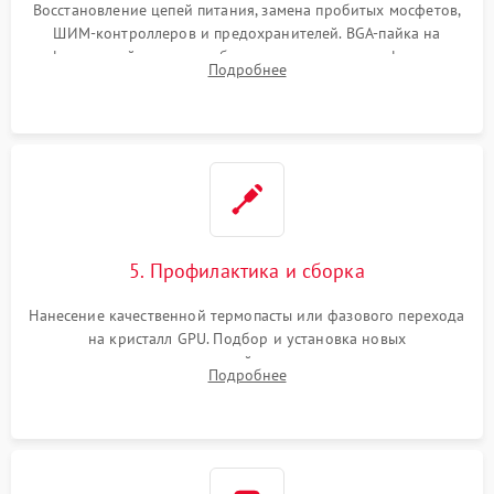
Восстановление цепей питания, замена пробитых мосфетов,
ШИМ-контроллеров и предохранителей. BGA-пайка на
инфракрасной станции реболлинг или замена графического
Подробнее
чипа и дефектной памяти GDDR. Прошивка BIOS
программатором.
5. Профилактика и сборка
Нанесение качественной термопасты или фазового перехода
на кристалл GPU. Подбор и установка новых
термопрокладок правильной толщины на память и цепи
Подробнее
питания. Монтаж радиатора и бэкплейта, подключение и
проверка кулеров.