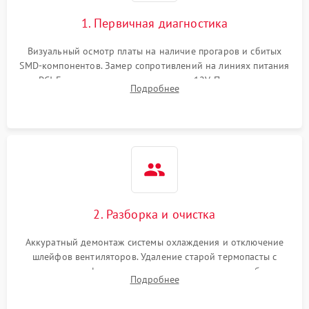
Экран (дисплей)
1. Первичная диагностика
Программные сбои
Визуальный осмотр платы на наличие прогаров и сбитых
SMD-компонентов. Замер сопротивлений на линиях питания
Механические повреждения
PCI-E и дополнительных разъемах 12V. Проверка на
Подробнее
короткое замыкание основных дросселей питания GPU и
Режим работы
памяти.
ПО/Микропрограмма
2. Разборка и очистка
Аккуратный демонтаж системы охлаждения и отключение
шлейфов вентиляторов. Удаление старой термопасты с
кристалла графического чипа и термопрокладок с банок
Подробнее
памяти и зоны VRM. Очистка платы от пыли и окислов.