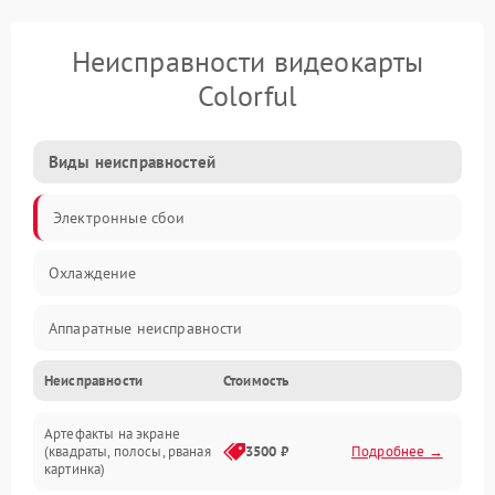
Неисправности видеокарты
Colorful
Виды неисправностей
Электронные сбои
Охлаждение
Аппаратные неисправности
Неисправности
Стоимость
Перегрев и термопроблемы
Артефакты на экране
Видео
(квадраты, полосы, рваная
3500 ₽
Подробнее →
картинка)
Программные ошибки