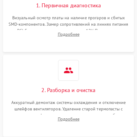
1. Первичная диагностика
Визуальный осмотр платы на наличие прогаров и сбитых
SMD-компонентов. Замер сопротивлений на линиях питания
PCI-E и дополнительных разъемах 12V. Проверка на
Подробнее
короткое замыкание основных дросселей питания GPU и
памяти.
2. Разборка и очистка
Аккуратный демонтаж системы охлаждения и отключение
шлейфов вентиляторов. Удаление старой термопасты с
кристалла графического чипа и термопрокладок с банок
Подробнее
памяти и зоны VRM. Очистка платы от пыли и окислов.