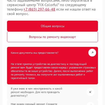
часто задаваемыми вопросами, либо обратиться в
сервисный центр “FIX-Colorful” по следующему
телефону
+7 (865) 297-66-48
если не нашли ответ на
свой вопрос.
Общие вопросы
Вопросы по ремонту видеокарт
Какие документы вы предоставляете?
На этапе приема устройства на диагностику и последующий
ремонт вам будет предоставлен заказ-наряд с указанием страховых
обязательств на ваше устройство. Далее, после выполнения работ
по ремонту техники, вы получите акт выполненных работ и
гарантийный талон.
Я уже знаю в чем неисправность и какой
ремонт необходим. Для чего проводить
диагностику?
Мне нужен срочный ремонт. Сможете