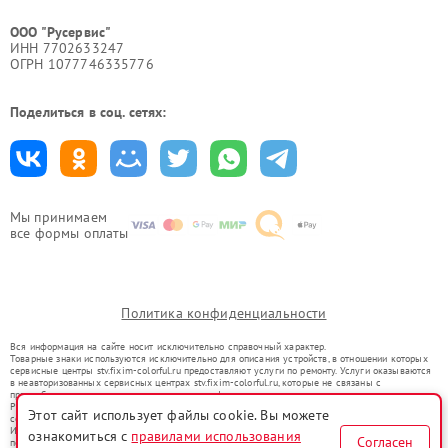
ООО "Русервис"
ИНН 7702633247
ОГРН 1077746335776
Поделиться в соц. сетях:
Мы принимаем
все формы оплаты
Политика конфиденциальности
Вся информация на сайте носит исключительно справочный характер.
Товарные знаки используются исключительно для описания устройств, в отношении которых
сервисные центры stv.fixim-colorful.ru предоставляют услуги по ремонту. Услуги оказываются
в неавторизованных сервисных центрах stv.fixim-colorful.ru, которые не связаны с
правообладателями товарных знаков или их официальными представителями.
Ремонт осуществляется для устройств, уже введенных в гражданский оборот в соответствии
Этот сайт использует файлы cookie. Вы можете
со статьей 1487 ГК РФ.
Использование товарных знаков не преследует цели индивидуализации услуг или введения
ознакомиться с
правилами использования
Согласен
потребителей в заблуждение, а служит для информирования о предоставляемых услугах по