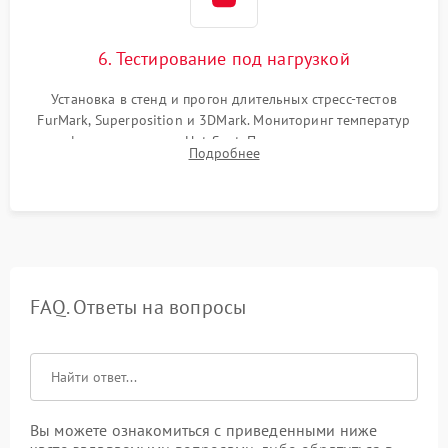
6. Тестирование под нагрузкой
Установка в стенд и прогон длительных стресс-тестов
FurMark, Superposition и 3DMark. Мониторинг температур
графического чипа и Hot Spot. Проверка на отсутствие
Подробнее
артефактов изображения, вылетов драйвера и зависаний.
FAQ. Ответы на вопросы
Вы можете ознакомиться с приведенными ниже