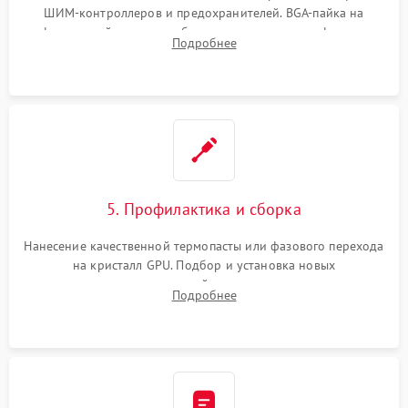
ШИМ-контроллеров и предохранителей. BGA-пайка на
инфракрасной станции реболлинг или замена графического
Подробнее
чипа и дефектной памяти GDDR. Прошивка BIOS
программатором.
5. Профилактика и сборка
Нанесение качественной термопасты или фазового перехода
на кристалл GPU. Подбор и установка новых
термопрокладок правильной толщины на память и цепи
Подробнее
питания. Монтаж радиатора и бэкплейта, подключение и
проверка кулеров.