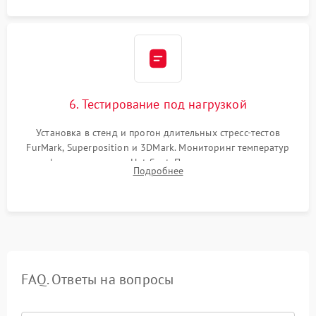
6. Тестирование под нагрузкой
Установка в стенд и прогон длительных стресс-тестов
FurMark, Superposition и 3DMark. Мониторинг температур
графического чипа и Hot Spot. Проверка на отсутствие
Подробнее
артефактов изображения, вылетов драйвера и зависаний.
FAQ. Ответы на вопросы