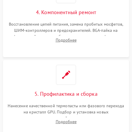
4. Компонентный ремонт
Восстановление цепей питания, замена пробитых мосфетов,
ШИМ-контроллеров и предохранителей. BGA-пайка на
инфракрасной станции реболлинг или замена графического
Подробнее
чипа и дефектной памяти GDDR. Прошивка BIOS
программатором.
5. Профилактика и сборка
Нанесение качественной термопасты или фазового перехода
на кристалл GPU. Подбор и установка новых
термопрокладок правильной толщины на память и цепи
Подробнее
питания. Монтаж радиатора и бэкплейта, подключение и
проверка кулеров.