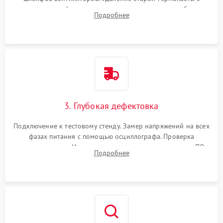
кристалла графического чипа и термопрокладок с банок
Подробнее
памяти и зоны VRM. Очистка платы от пыли и окислов.
3. Глубокая дефектовка
Подключение к тестовому стенду. Замер напряжений на всех
фазах питания с помощью осциллографа. Проверка
инициализации. Использование специализированного ПО
Подробнее
MATS