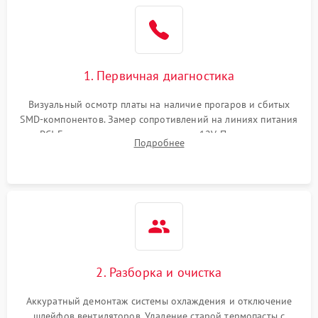
1. Первичная диагностика
Визуальный осмотр платы на наличие прогаров и сбитых
SMD-компонентов. Замер сопротивлений на линиях питания
PCI-E и дополнительных разъемах 12V. Проверка на
Подробнее
короткое замыкание основных дросселей питания GPU и
памяти.
2. Разборка и очистка
Аккуратный демонтаж системы охлаждения и отключение
шлейфов вентиляторов. Удаление старой термопасты с