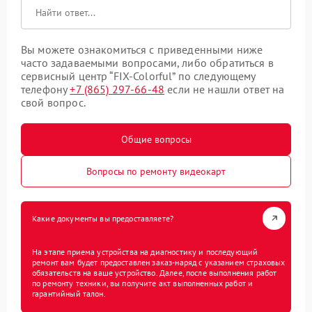
Вы можете ознакомиться с приведенными ниже
часто задаваемыми вопросами, либо обратиться в
сервисный центр “FIX-Colorful” по следующему
телефону
+7 (865) 297-66-48
если не нашли ответ на
свой вопрос.
Общие вопросы
Вопросы по ремонту видеокарт
Какие документы вы предоставляете?
На этапе приема устройства на диагностику и последующий
ремонт вам будет предоставлен заказ-наряд с указанием страховых
обязательств на ваше устройство. Далее, после выполнения работ
по ремонту техники, вы получите акт выполненных работ и
гарантийный талон.