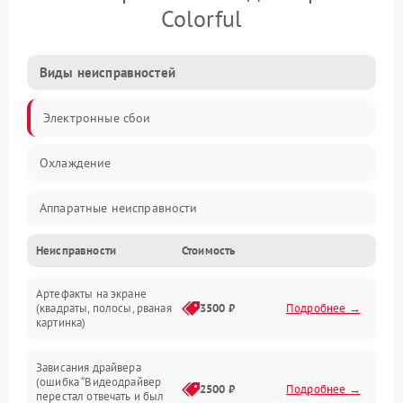
Colorful
Виды неисправностей
Электронные сбои
Охлаждение
Аппаратные неисправности
Неисправности
Стоимость
Перегрев и термопроблемы
Артефакты на экране
Видео
(квадраты, полосы, рваная
3500 ₽
Подробнее →
картинка)
Программные ошибки
Зависания драйвера
(ошибка “Видеодрайвер
Интерфейсные и коммуникационные проблемы
2500 ₽
Подробнее →
перестал отвечать и был