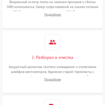
Визуальный осмотр платы на наличие прогаров и сбитых
SMD-компонентов. Замер сопротивлений на линиях питания
Механические повреждения
PCI-E и дополнительных разъемах 12V. Проверка на
Подробнее
короткое замыкание основных дросселей питания GPU и
Режим работы
памяти.
ПО/Микропрограмма
2. Разборка и очистка
Аккуратный демонтаж системы охлаждения и отключение
шлейфов вентиляторов. Удаление старой термопасты с
кристалла графического чипа и термопрокладок с банок
Подробнее
памяти и зоны VRM. Очистка платы от пыли и окислов.