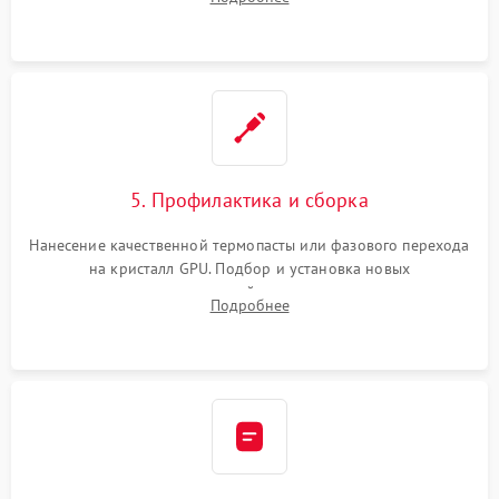
чипа и дефектной памяти GDDR. Прошивка BIOS
программатором.
5. Профилактика и сборка
Нанесение качественной термопасты или фазового перехода
на кристалл GPU. Подбор и установка новых
термопрокладок правильной толщины на память и цепи
Подробнее
питания. Монтаж радиатора и бэкплейта, подключение и
проверка кулеров.