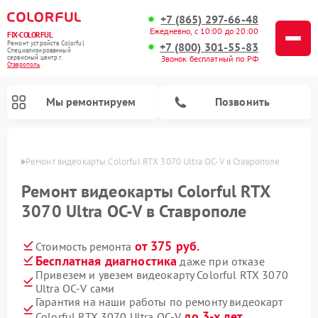
+7 (865) 297-66-48
Ежедневно, с 10:00 до 20:00
FIX-COLORFUL
Ремонт устройств Colorful
+7 (800) 301-55-83
Специализированный
cервисный центр г.
Звонок бесплатный по РФ
Ставрополь
Мы ремонтируем
Позвонить
ополе
Ремонт видеокарты Colorful RTX 3070 Ultra OC-V в Ставрополе
Ремонт видеокарты Colorful RTX
3070 Ultra OC-V в Ставрополе
от 375 руб.
Стоимость ремонта
Бесплатная диагностика
даже при отказе
Привезем и увезем видеокарту Colorful RTX 3070
Ultra OC-V сами
Гарантия на наши работы по ремонту видеокарт
до 3-х лет
Colorful RTX 3070 Ultra OC-V