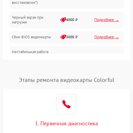
восстановлен”)
Питание
Черный экран при
4000 ₽
Подробнее →
нагрузке
Электропитание
Сбои BIOS видеокарты
3000 ₽
Подробнее →
ПО
Нестабильная работа
Электронные компоненты
после обновления
2000 ₽
Подробнее →
драйверов
Интерфейсы
Этапы ремонта видеокарты Colorful
Общие поломки
Система охлаждения
Экран (дисплей)
1. Первичная диагностика
Программные сбои