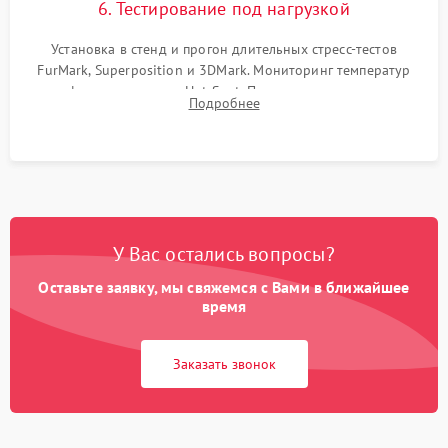
6. Тестирование под нагрузкой
Установка в стенд и прогон длительных стресс-тестов
FurMark, Superposition и 3DMark. Мониторинг температур
графического чипа и Hot Spot. Проверка на отсутствие
Подробнее
артефактов изображения, вылетов драйвера и зависаний.
У Вас остались вопросы?
Оставьте заявку, мы свяжемся с Вами в ближайшее
время
Заказать звонок