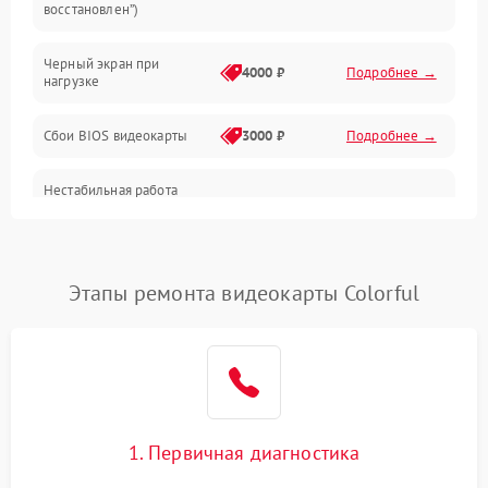
восстановлен”)
Питание
Черный экран при
4000 ₽
Подробнее →
нагрузке
Электропитание
Сбои BIOS видеокарты
3000 ₽
Подробнее →
ПО
Нестабильная работа
Электронные компоненты
после обновления
2000 ₽
Подробнее →
драйверов
Интерфейсы
Этапы ремонта видеокарты Colorful
Общие поломки
Система охлаждения
Экран (дисплей)
1. Первичная диагностика
Программные сбои