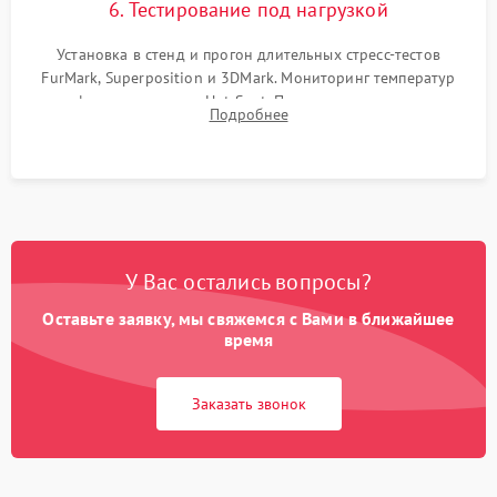
6. Тестирование под нагрузкой
Установка в стенд и прогон длительных стресс-тестов
FurMark, Superposition и 3DMark. Мониторинг температур
графического чипа и Hot Spot. Проверка на отсутствие
Подробнее
артефактов изображения, вылетов драйвера и зависаний.
У Вас остались вопросы?
Оставьте заявку, мы свяжемся с Вами в ближайшее
время
Заказать звонок