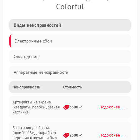
Colorful
Виды неисправностей
Электронные сбои
Охлаждение
Аппаратные неисправности
Неисправности
Стоимость
Перегрев и термопроблемы
Артефакты на экране
Видео
(квадраты, полосы, рваная
3500 ₽
Подробнее →
картинка)
Программные ошибки
Зависания драйвера
(ошибка “Видеодрайвер
Интерфейсные и коммуникационные проблемы
2500 ₽
Подробнее →
перестал отвечать и был