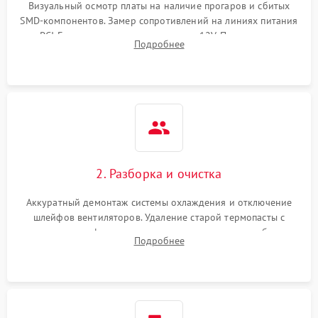
Визуальный осмотр платы на наличие прогаров и сбитых
SMD-компонентов. Замер сопротивлений на линиях питания
Механические повреждения
PCI-E и дополнительных разъемах 12V. Проверка на
Подробнее
короткое замыкание основных дросселей питания GPU и
Режим работы
памяти.
ПО/Микропрограмма
2. Разборка и очистка
Аккуратный демонтаж системы охлаждения и отключение
шлейфов вентиляторов. Удаление старой термопасты с
кристалла графического чипа и термопрокладок с банок
Подробнее
памяти и зоны VRM. Очистка платы от пыли и окислов.