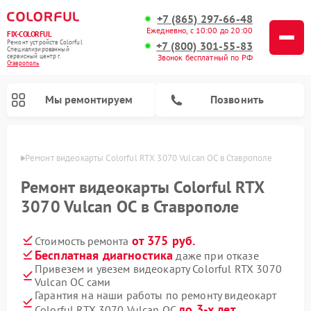
+7 (865) 297-66-48
Ежедневно, с 10:00 до 20:00
FIX-COLORFUL
Ремонт устройств Colorful
+7 (800) 301-55-83
Специализированный
cервисный центр г.
Звонок бесплатный по РФ
Ставрополь
Мы ремонтируем
Позвонить
ополе
Ремонт видеокарты Colorful RTX 3070 Vulcan OC в Ставрополе
Ремонт видеокарты Colorful RTX
3070 Vulcan OC в Ставрополе
от 375 руб.
Стоимость ремонта
Бесплатная диагностика
даже при отказе
Привезем и увезем видеокарту Colorful RTX 3070
Vulcan OC сами
Гарантия на наши работы по ремонту видеокарт
до 3-х лет
Colorful RTX 3070 Vulcan OC