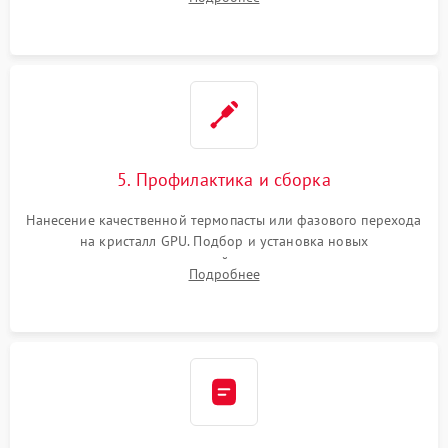
чипа и дефектной памяти GDDR. Прошивка BIOS
программатором.
5. Профилактика и сборка
Нанесение качественной термопасты или фазового перехода
на кристалл GPU. Подбор и установка новых
термопрокладок правильной толщины на память и цепи
Подробнее
питания. Монтаж радиатора и бэкплейта, подключение и
проверка кулеров.