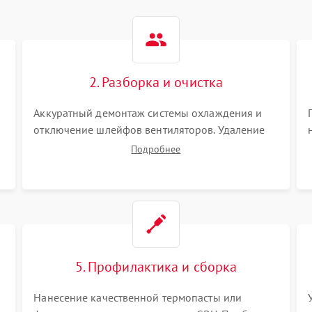
2. Разборка и очистка
Аккуратный демонтаж системы охлаждения и
отключение шлейфов вентиляторов. Удаление
старой термопасты с кристалла графического
Подробнее
чипа и термопрокладок с банок памяти и зоны
VRM. Очистка платы от пыли и окислов.
5. Профилактика и сборка
Нанесение качественной термопасты или