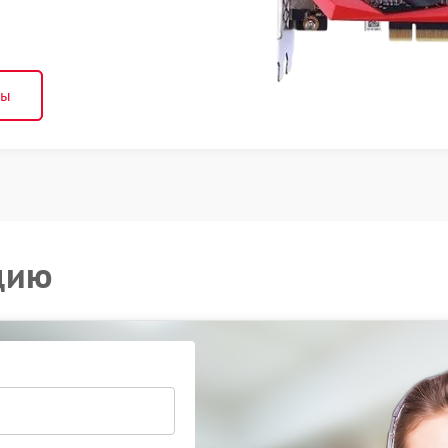
ны
цию