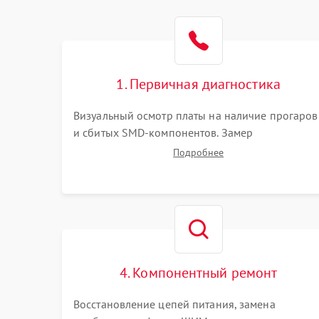
1. Первичная диагностика
Визуальный осмотр платы на наличие прогаров
и сбитых SMD-компонентов. Замер
сопротивлений на линиях питания PCI-E и
Подробнее
дополнительных разъемах 12V. Проверка на
короткое замыкание основных дросселей
питания GPU и памяти.
4. Компонентный ремонт
Восстановление цепей питания, замена