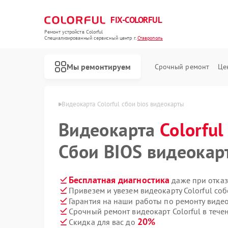
FIX-COLORFUL
Ремонт устройств Colorful
Специализированный cервисный центр г.
Ставрополь
Мы ремонтируем
Срочный ремонт
Це
lorful в Ставрополе
Видеокарта Colorful сбои bios видеокарты
Видеокарта
Colorful
Сбои BIOS видеокар
Бесплатная диагностика
даже при отказ
Привезем и увезем видеокарту Colorful со
Гарантия на наши работы по ремонту видео
Срочный ремонт видеокарт Colorful в тече
20%
Скидка для вас до