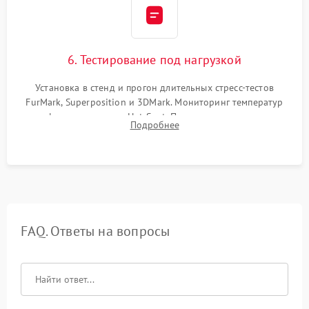
6. Тестирование под нагрузкой
Установка в стенд и прогон длительных стресс-тестов
FurMark, Superposition и 3DMark. Мониторинг температур
графического чипа и Hot Spot. Проверка на отсутствие
Подробнее
артефактов изображения, вылетов драйвера и зависаний.
FAQ. Ответы на вопросы