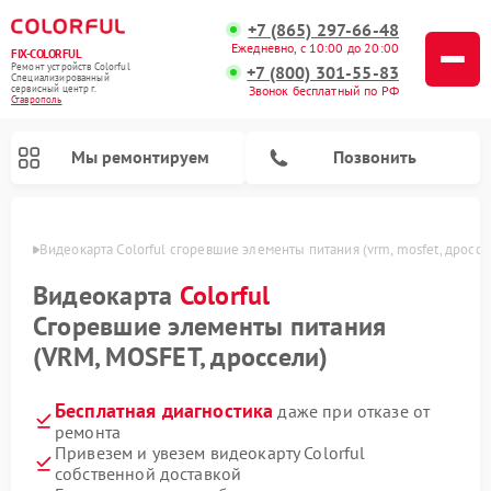
+7 (865) 297-66-48
Ежедневно, с 10:00 до 20:00
FIX-COLORFUL
Ремонт устройств Colorful
+7 (800) 301-55-83
Специализированный
cервисный центр г.
Звонок бесплатный по РФ
Ставрополь
Мы ремонтируем
Позвонить
ополе
Видеокарта Colorful сгоревшие элементы питания (vrm, mosfet, дроссе
Видеокарта
Colorful
Сгоревшие элементы питания
(VRM, MOSFET, дроссели)
Бесплатная диагностика
даже при отказе от
ремонта
Привезем и увезем видеокарту Colorful
собственной доставкой