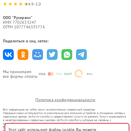
4.9-5.0
ООО "Русервис"
ИНН 7702633247
ОГРН 1077746335776
Поделиться в соц. сетях:
Мы принимаем
все формы оплаты
Политика конфиденциальности
Вся информация на сайте носит исключительно справочный характер.
Товарные знаки используются исключительно для описания устройств, в отношении которых
сервисные центры stv.fixim-colorful.ru предоставляют услуги по ремонту. Услуги оказываются
в неавторизованных сервисных центрах stv.fixim-colorful.ru, которые не связаны с
правообладателями товарных знаков или их официальными представителями.
Ремонт осуществляется для устройств, уже введенных в гражданский оборот в соответствии
Этот сайт использует файлы cookie. Вы можете
со статьей 1487 ГК РФ.