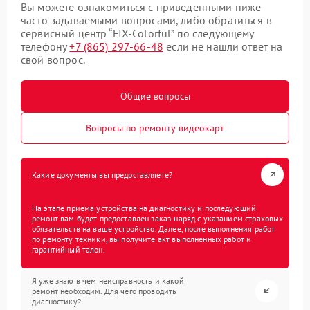
Вы можете ознакомиться с приведенными ниже
часто задаваемыми вопросами, либо обратиться в
сервисный центр “FIX-Colorful” по следующему
телефону
+7 (865) 297-66-48
если не нашли ответ на
свой вопрос.
Общие вопросы
Вопросы по ремонту видеокарт
Какие документы вы предоставляете?
На этапе приема устройства на диагностику и последующий
ремонт вам будет предоставлен заказ-наряд с указанием страховых
обязательств на ваше устройство. Далее, после выполнения работ
по ремонту техники, вы получите акт выполненных работ и
гарантийный талон.
Я уже знаю в чем неисправность и какой
ремонт необходим. Для чего проводить
диагностику?