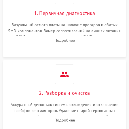
1. Первичная диагностика
Визуальный осмотр платы на наличие прогаров и сбитых
SMD-компонентов. Замер сопротивлений на линиях питания
PCI-E и дополнительных разъемах 12V. Проверка на
Подробнее
короткое замыкание основных дросселей питания GPU и
памяти.
2. Разборка и очистка
Аккуратный демонтаж системы охлаждения и отключение
шлейфов вентиляторов. Удаление старой термопасты с
кристалла графического чипа и термопрокладок с банок
Подробнее
памяти и зоны VRM. Очистка платы от пыли и окислов.