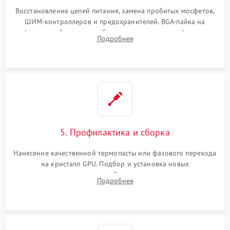
Восстановление цепей питания, замена пробитых мосфетов,
ШИМ-контроллеров и предохранителей. BGA-пайка на
инфракрасной станции реболлинг или замена графического
Подробнее
чипа и дефектной памяти GDDR. Прошивка BIOS
программатором.
5. Профилактика и сборка
Нанесение качественной термопасты или фазового перехода
на кристалл GPU. Подбор и установка новых
термопрокладок правильной толщины на память и цепи
Подробнее
питания. Монтаж радиатора и бэкплейта, подключение и
проверка кулеров.