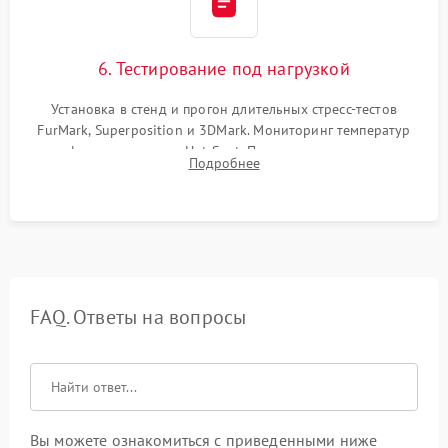
6. Тестирование под нагрузкой
Установка в стенд и прогон длительных стресс-тестов
FurMark, Superposition и 3DMark. Мониторинг температур
графического чипа и Hot Spot. Проверка на отсутствие
Подробнее
артефактов изображения, вылетов драйвера и зависаний.
FAQ. Ответы на вопросы
Вы можете ознакомиться с приведенными ниже