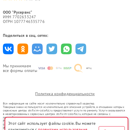
ООО "Русервис"
ИНН 7702633247
ОГРН 1077746335776
Поделиться в соц. сетях:
Мы принимаем
все формы оплаты
Политика конфиденциальности
Вся информация на сайте носит исключительно справочный характер.
Товарные знаки используются исключительно для описания устройств, в отношении которых
сервисные центры stv.fixim-colorful.ru предоставляют услуги по ремонту. Услуги оказываются
в неавторизованных сервисных центрах stv.fixim-colorful.ru, которые не связаны с
правообладателями товарных знаков или их официальными представителями.
Ремонт осуществляется для устройств, уже введенных в гражданский оборот в соответствии
Этот сайт использует файлы cookie. Вы можете
со статьей 1487 ГК РФ.
Использование товарных знаков не преследует цели индивидуализации услуг или введения
ознакомиться с
правилами использования