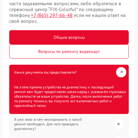
часто задаваемыми вопросами, либо обратиться в
сервисный центр “FIX-Colorful” по следующему
телефону
+7 (865) 297-66-48
если не нашли ответ на
свой вопрос.
Общие вопросы
Вопросы по ремонту видеокарт
Какие документы вы предоставляете?
На этапе приема устройства на диагностику и последующий
ремонт вам будет предоставлен заказ-наряд с указанием страховых
обязательств на ваше устройство. Далее, после выполнения работ
по ремонту техники, вы получите акт выполненных работ и
гарантийный талон.
Я уже знаю в чем неисправность и какой
ремонт необходим. Для чего проводить
диагностику?