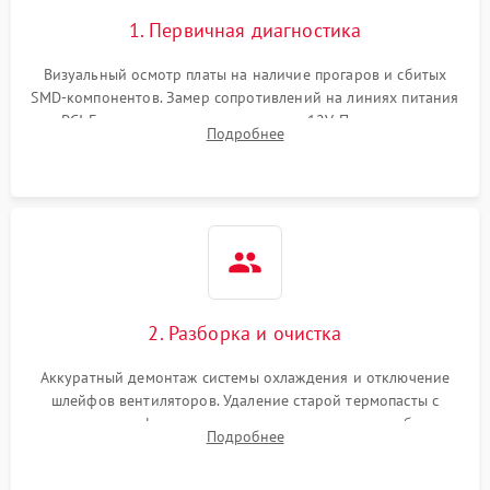
1. Первичная диагностика
Визуальный осмотр платы на наличие прогаров и сбитых
SMD-компонентов. Замер сопротивлений на линиях питания
PCI-E и дополнительных разъемах 12V. Проверка на
Подробнее
короткое замыкание основных дросселей питания GPU и
памяти.
2. Разборка и очистка
Аккуратный демонтаж системы охлаждения и отключение
шлейфов вентиляторов. Удаление старой термопасты с
кристалла графического чипа и термопрокладок с банок
Подробнее
памяти и зоны VRM. Очистка платы от пыли и окислов.