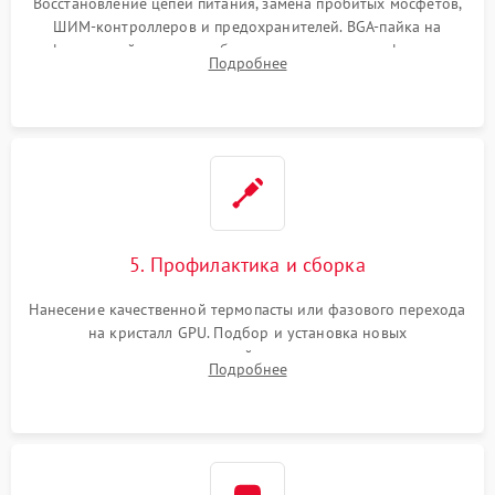
Восстановление цепей питания, замена пробитых мосфетов,
ШИМ-контроллеров и предохранителей. BGA-пайка на
инфракрасной станции реболлинг или замена графического
Подробнее
чипа и дефектной памяти GDDR. Прошивка BIOS
программатором.
5. Профилактика и сборка
Нанесение качественной термопасты или фазового перехода
на кристалл GPU. Подбор и установка новых
термопрокладок правильной толщины на память и цепи
Подробнее
питания. Монтаж радиатора и бэкплейта, подключение и
проверка кулеров.