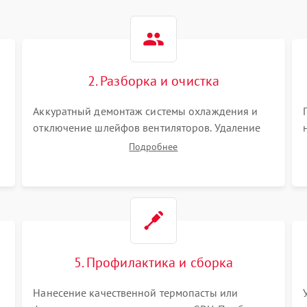
2. Разборка и очистка
Аккуратный демонтаж системы охлаждения и
отключение шлейфов вентиляторов. Удаление
старой термопасты с кристалла графического
Подробнее
чипа и термопрокладок с банок памяти и зоны
VRM. Очистка платы от пыли и окислов.
5. Профилактика и сборка
Нанесение качественной термопасты или