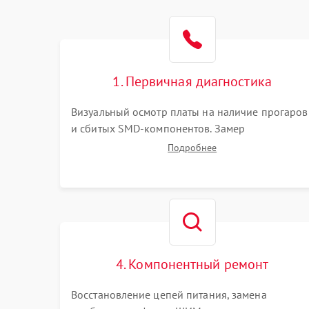
1. Первичная диагностика
Визуальный осмотр платы на наличие прогаров
и сбитых SMD-компонентов. Замер
сопротивлений на линиях питания PCI-E и
Подробнее
дополнительных разъемах 12V. Проверка на
короткое замыкание основных дросселей
питания GPU и памяти.
4. Компонентный ремонт
Восстановление цепей питания, замена