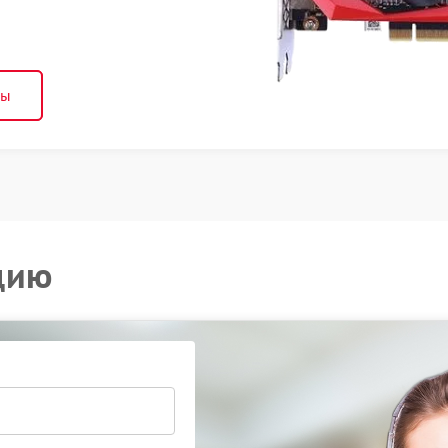
ны
цию