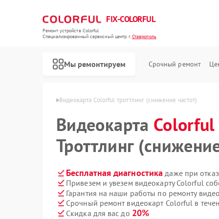
FIX-COLORFUL
Ремонт устройств Colorful
Специализированный cервисный центр г.
Ставрополь
Мы ремонтируем
Срочный ремонт
Це
lorful в Ставрополе
Видеокарта Colorful троттлинг (снижение частот)
Видеокарта
Colorful
Троттлинг (снижение
Бесплатная диагностика
даже при отказ
Привезем и увезем видеокарту Colorful со
Гарантия на наши работы по ремонту видео
Срочный ремонт видеокарт Colorful в тече
20%
Скидка для вас до