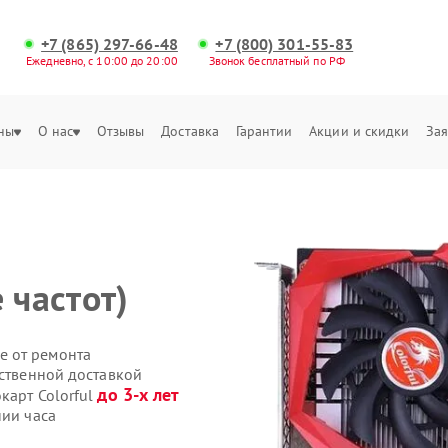
+7 (865) 297-66-48
+7 (800) 301-55-83
Ежедневно, с 10:00 до 20:00
Звонок бесплатный по РФ
ны
О нас
Отзывы
Доставка
Гарантии
Акции и скидки
Зая
 частот)
е от ремонта
бственной доставкой
до 3-х лет
карт Colorful
нии часа