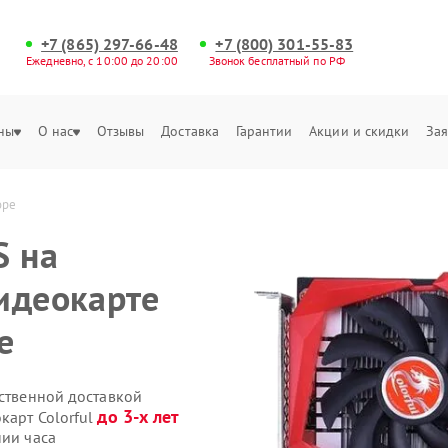
+7 (865) 297-66-48
+7 (800) 301-55-83
Ежедневно, с 10:00 до 20:00
Звонок бесплатный по РФ
ны
О нас
Отзывы
Доставка
Гарантии
Акции и скидки
Зая
оре
S на
идеокарте
е
бственной доставкой
до 3-х лет
карт Colorful
нии часа