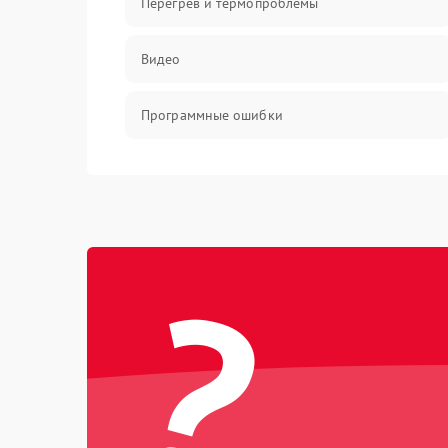
Перегрев и термопроблемы
Видео
Программные ошибки
Интерфейсные и коммуникационные
проблемы
Питание
?
Электропитание
ПО
Электронные компоненты