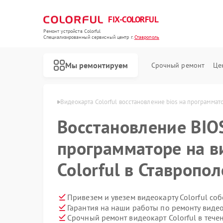
FIX-COLORFUL
Ремонт устройств Colorful
Специализированный cервисный центр г.
Ставрополь
Мы ремонтируем
Срочный ремонт
Це
lorful в Ставрополе
Видеокарта Colorful восстановление bios на программат
Восстановление BIO
программаторе на в
Colorful в Ставропол
Привезем и увезем видеокарту Colorful со
Гарантия на наши работы по ремонту видео
Срочный ремонт видеокарт Colorful в тече