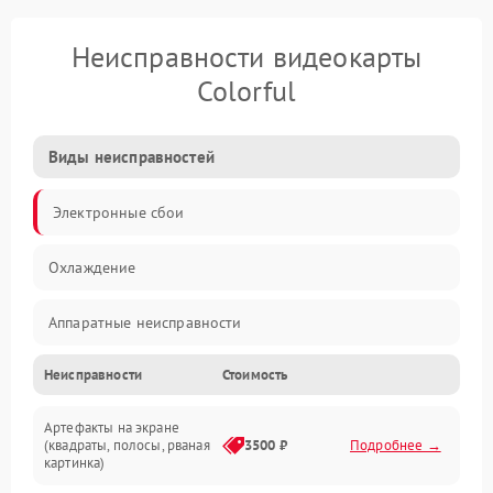
Неисправности видеокарты
Colorful
Виды неисправностей
Электронные сбои
Охлаждение
Аппаратные неисправности
Неисправности
Стоимость
Перегрев и термопроблемы
Артефакты на экране
Видео
(квадраты, полосы, рваная
3500 ₽
Подробнее →
картинка)
Программные ошибки