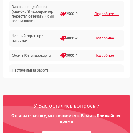
Зависания драйвера
(ошибка “Видеодрайвер
Интерфейсные и коммуникационные проблемы
2500 ₽
Подробнее →
перестал отвечать и был
восстановлен”)
Питание
Черный экран при
4000 ₽
Подробнее →
нагрузке
Электропитание
Сбои BIOS видеокарты
3000 ₽
Подробнее →
ПО
Нестабильная работа
Электронные компоненты
после обновления
2000 ₽
Подробнее →
драйверов
Интерфейсы
Общие поломки
У Вас остались вопросы?
Оставьте заявку, мы свяжемся с Вами в ближайшее
Система охлаждения
время
Экран (дисплей)