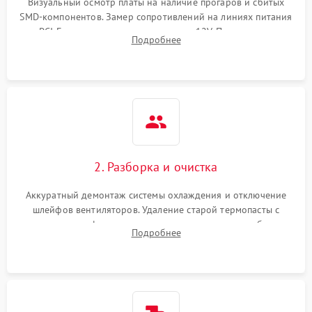
Визуальный осмотр платы на наличие прогаров и сбитых
SMD-компонентов. Замер сопротивлений на линиях питания
PCI-E и дополнительных разъемах 12V. Проверка на
Подробнее
короткое замыкание основных дросселей питания GPU и
памяти.
2. Разборка и очистка
Аккуратный демонтаж системы охлаждения и отключение
шлейфов вентиляторов. Удаление старой термопасты с
кристалла графического чипа и термопрокладок с банок
Подробнее
памяти и зоны VRM. Очистка платы от пыли и окислов.