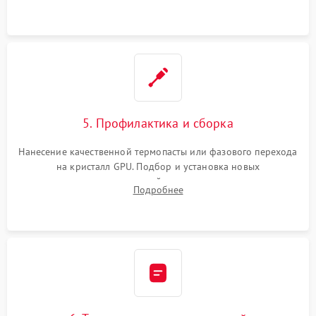
чипа и дефектной памяти GDDR. Прошивка BIOS
программатором.
5. Профилактика и сборка
Нанесение качественной термопасты или фазового перехода
на кристалл GPU. Подбор и установка новых
термопрокладок правильной толщины на память и цепи
Подробнее
питания. Монтаж радиатора и бэкплейта, подключение и
проверка кулеров.