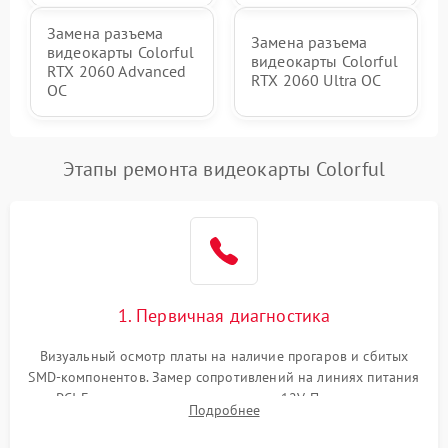
Замена разъема
Замена разъема
видеокарты Colorful
видеокарты Colorful
RTX 2060 Advanced
RTX 2060 Ultra OC
OC
Этапы ремонта видеокарты Colorful
1. Первичная диагностика
Визуальный осмотр платы на наличие прогаров и сбитых
SMD-компонентов. Замер сопротивлений на линиях питания
PCI-E и дополнительных разъемах 12V. Проверка на
Подробнее
короткое замыкание основных дросселей питания GPU и
памяти.