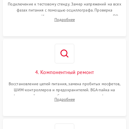
Подключение к тестовому стенду. Замер напряжений на всех
фазах питания с помощью осциллографа. Проверка
инициализации. Использование специализированного ПО
Подробнее
MATS
4. Компонентный ремонт
Восстановление цепей питания, замена пробитых мосфетов,
ШИМ-контроллеров и предохранителей. BGA-пайка на
инфракрасной станции реболлинг или замена графического
Подробнее
чипа и дефектной памяти GDDR. Прошивка BIOS
программатором.