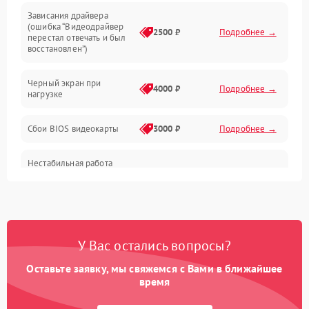
Зависания драйвера
(ошибка “Видеодрайвер
Интерфейсные и коммуникационные проблемы
2500 ₽
Подробнее →
перестал отвечать и был
восстановлен”)
Питание
Черный экран при
4000 ₽
Подробнее →
нагрузке
Электропитание
Сбои BIOS видеокарты
3000 ₽
Подробнее →
ПО
Нестабильная работа
Электронные компоненты
после обновления
2000 ₽
Подробнее →
драйверов
Интерфейсы
Общие поломки
У Вас остались вопросы?
Оставьте заявку, мы свяжемся с Вами в ближайшее
Система охлаждения
время
Экран (дисплей)