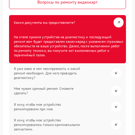
Вопросы по ремонту видеокарт
Какие документы вы предоставляете?
На этапе приема устройства на диагностику и последующий
ремонт вам будет предоставлен заказ-наряд с указанием страховых
обязательств на ваше устройство. Далее, после выполнения работ
по ремонту техники, вы получите акт выполненных работ и
гарантийный талон.
Я уже знаю в чем неисправность и какой
ремонт необходим. Для чего проводить
диагностику?
Мне нужен срочный ремонт. Сможете
сделать?
Я хочу, чтобы мое устройство
ремонтировали при мне.
Я хочу, чтобы мое устройство
ремонтировалось только оригинальными
запчастями.