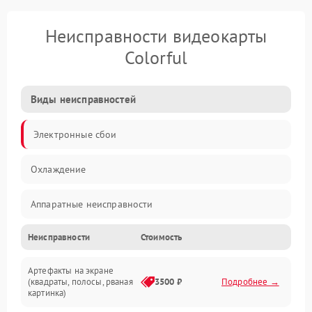
Неисправности видеокарты
Colorful
Виды неисправностей
Электронные сбои
Охлаждение
Аппаратные неисправности
Неисправности
Стоимость
Перегрев и термопроблемы
Артефакты на экране
Видео
(квадраты, полосы, рваная
3500 ₽
Подробнее →
картинка)
Программные ошибки