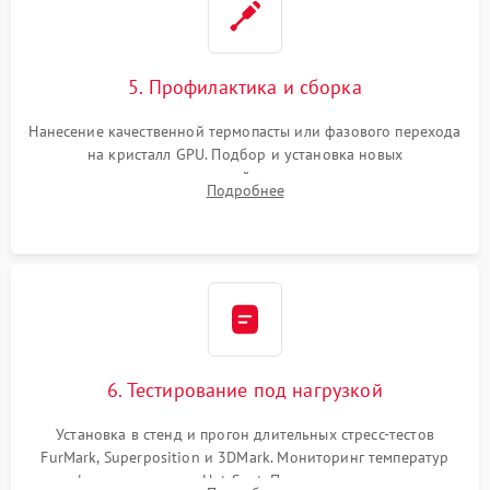
5. Профилактика и сборка
Нанесение качественной термопасты или фазового перехода
на кристалл GPU. Подбор и установка новых
термопрокладок правильной толщины на память и цепи
Подробнее
питания. Монтаж радиатора и бэкплейта, подключение и
проверка кулеров.
6. Тестирование под нагрузкой
Установка в стенд и прогон длительных стресс-тестов
FurMark, Superposition и 3DMark. Мониторинг температур
графического чипа и Hot Spot. Проверка на отсутствие